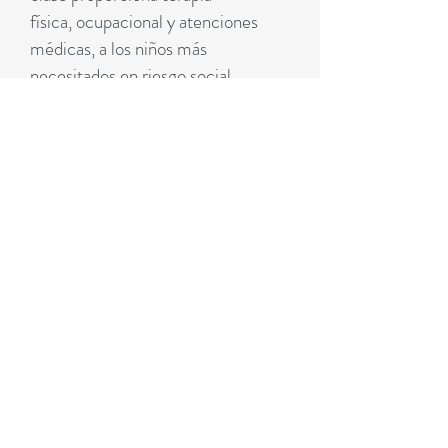
física, ocupacional y atenciones
médicas, a los niños más
necesitados en riesgo social.
Mientras su situación familiar es
resuelta, se les brinda las mejores
atenciones y cuidados para sus
necesidades especiales.
Cuidado a los Niños en riesgo
social
: fomenta, apoya y conecta
voluntarios y grupos misioneros con
los niños en albergues y hogares
temporales, mostrándoles el amor
de Dios y su cobertura paterna
sobre ellos. Hacemos esto
específicamente a través de
visitas y de satisfacer algunas