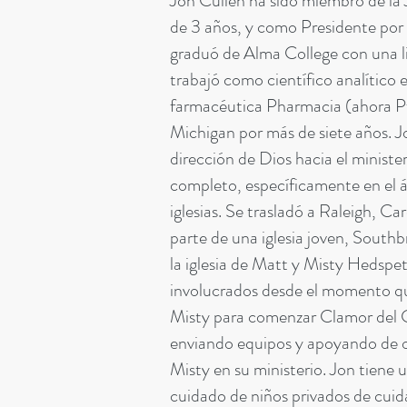
Jon Cullen ha sido miembro de la 
de 3 años, y como Presidente por
graduó de Alma College con una l
trabajó como científico analítico
farmacéutica Pharmacia (ahora P
Michigan por más de siete años. J
dirección de Dios hacia el ministe
completo, específicamente en el á
iglesias. Se trasladó a Raleigh, Ca
parte de una iglesia joven, Southb
la iglesia de Matt y Misty Hedspe
involucrados desde el momento q
Misty para comenzar Clamor del 
enviando equipos y apoyando de 
Misty en su ministerio. Jon tiene 
cuidado de niños privados de cuid