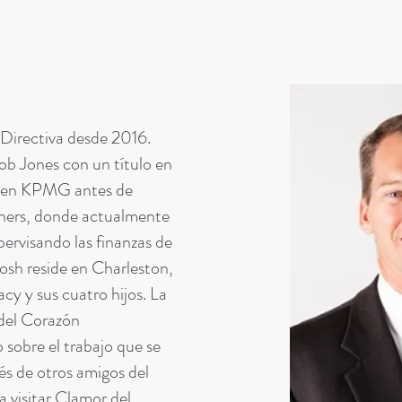
 Directiva desde 2016.
ob Jones con un título en
jó en KPMG antes de
tners, donde actualmente
pervisando las finanzas de
Josh reside en Charleston,
acy y sus cuatro hijos. La
 del Corazón
obre el trabajo que se
s de otros amigos del
a visitar Clamor del