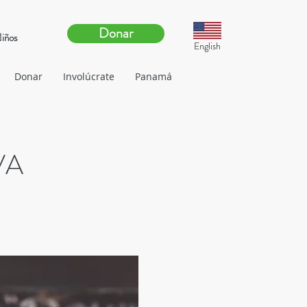
Donar
Niños
English
Donar
Involúcrate
Panamá
VA