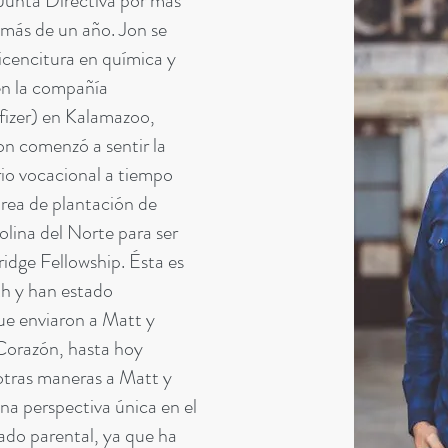
Junta Directiva por más
 más de un año. Jon se
icencitura en química y
 en la compañía
fizer) en Kalamazoo,
on comenzó a sentir la
rio vocacional a tiempo
rea de plantación de
rolina del Norte para ser
ridge Fellowship. Ésta es
th y han estado
ue enviaron a Matt y
Corazón, hasta hoy
otras maneras a Matt y
una perspectiva única en el
ado parental, ya que ha