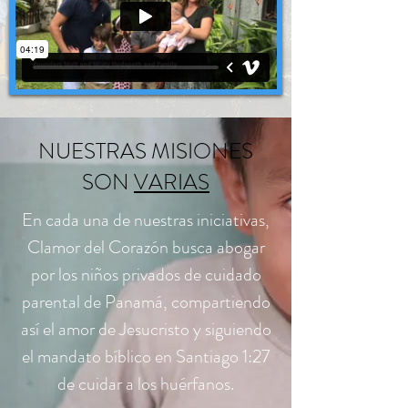
NUESTRAS MISIONES
SON
VARIAS
En cada una de nuestras iniciativas,
Clamor del Corazón busca abogar
por los niños privados de cuidado
parental de Panamá, compartiendo
así el amor de Jesucristo y siguiendo
el mandato bíblico en Santiago 1:27
de cuidar a los huérfanos.